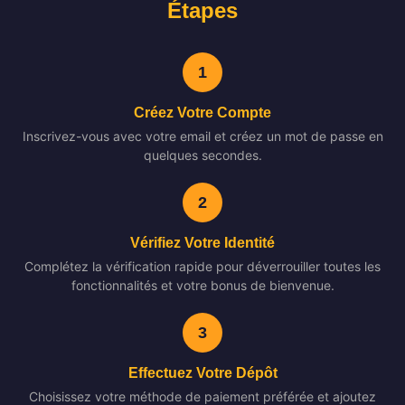
Étapes
1
Créez Votre Compte
Inscrivez-vous avec votre email et créez un mot de passe en
quelques secondes.
2
Vérifiez Votre Identité
Complétez la vérification rapide pour déverrouiller toutes les
fonctionnalités et votre bonus de bienvenue.
3
Effectuez Votre Dépôt
Choisissez votre méthode de paiement préférée et ajoutez