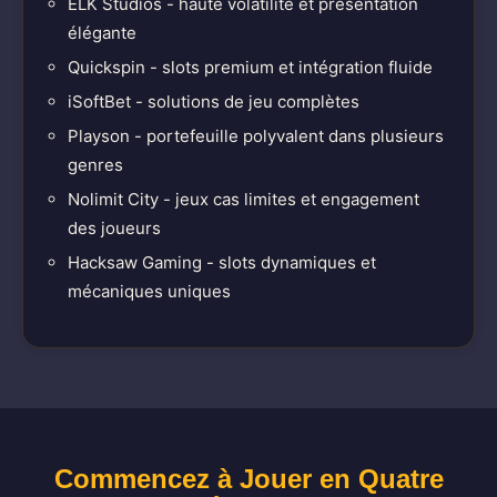
ELK Studios - haute volatilité et présentation
élégante
Quickspin - slots premium et intégration fluide
iSoftBet - solutions de jeu complètes
Playson - portefeuille polyvalent dans plusieurs
genres
Nolimit City - jeux cas limites et engagement
des joueurs
Hacksaw Gaming - slots dynamiques et
mécaniques uniques
Commencez à Jouer en Quatre