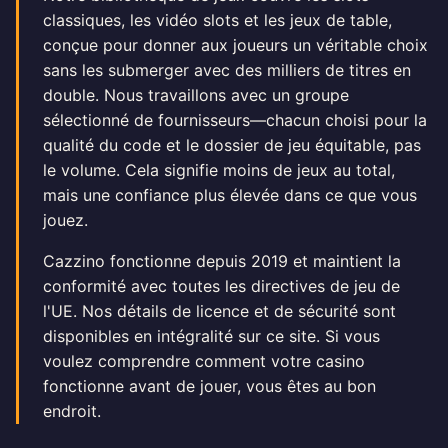
classiques, les vidéo slots et les jeux de table,
conçue pour donner aux joueurs un véritable choix
sans les submerger avec des milliers de titres en
double. Nous travaillons avec un groupe
sélectionné de fournisseurs—chacun choisi pour la
qualité du code et le dossier de jeu équitable, pas
le volume. Cela signifie moins de jeux au total,
mais une confiance plus élevée dans ce que vous
jouez.
Cazzino fonctionne depuis 2019 et maintient la
conformité avec toutes les directives de jeu de
l'UE. Nos détails de licence et de sécurité sont
disponibles en intégralité sur ce site. Si vous
voulez comprendre comment votre casino
fonctionne avant de jouer, vous êtes au bon
endroit.