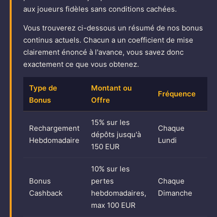
aux joueurs fidèles sans conditions cachées.
Vous trouverez ci-dessous un résumé de nos bonus
continus actuels. Chacun a un coefficient de mise
clairement énoncé à l'avance, vous savez donc
exactement ce que vous obtenez.
Type de
Montant ou
Co
Fréquence
Bonus
Offre
de
15% sur les
Rechargement
Chaque
dépôts jusqu'à
40
Hebdomadaire
Lundi
150 EUR
10% sur les
Bonus
pertes
Chaque
1x
Cashback
hebdomadaires,
Dimanche
max 100 EUR