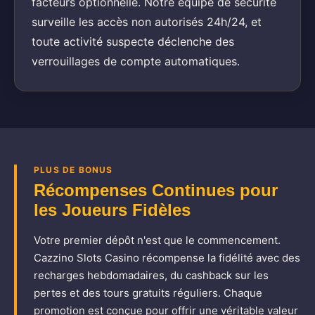
facteurs optionnelle. Notre équipe de sécurité
surveille les accès non autorisés 24h/24, et
toute activité suspecte déclenche des
verrouillages de compte automatiques.
PLUS DE BONUS
Récompenses Continues pour
les Joueurs Fidèles
Votre premier dépôt n'est que le commencement.
Cazzino Slots Casino récompense la fidélité avec des
recharges hebdomadaires, du cashback sur les
pertes et des tours gratuits réguliers. Chaque
promotion est conçue pour offrir une véritable valeur