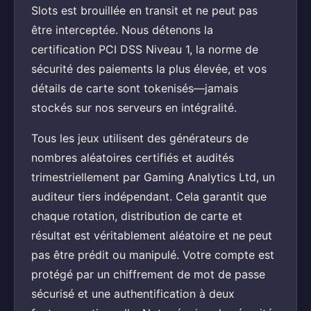
Slots est brouillée en transit et ne peut pas
être interceptée. Nous détenons la
certification PCI DSS Niveau 1, la norme de
sécurité des paiements la plus élevée, et vos
détails de carte sont tokenisés—jamais
stockés sur nos serveurs en intégralité.
Tous les jeux utilisent des générateurs de
nombres aléatoires certifiés et audités
trimestriellement par Gaming Analytics Ltd, un
auditeur tiers indépendant. Cela garantit que
chaque rotation, distribution de carte et
résultat est véritablement aléatoire et ne peut
pas être prédit ou manipulé. Votre compte est
protégé par un chiffrement de mot de passe
sécurisé et une authentification à deux