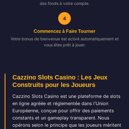
des fonds à votre compte.
4
Commencez à Faire Tourner
Votre bonus de bienvenue est activé automatiquement et
vous êtes prêt à jouer.
Cazzino Slots Casino : Les Jeux
Construits pour les Joueurs
Cazzino Slots Casino est une plateforme de slots
en ligne agréée et réglementée dans l'Union
Européenne, conçue pour offrir des paiements
constants et un gameplay transparent. Nous
opérons selon le principe que les joueurs méritent