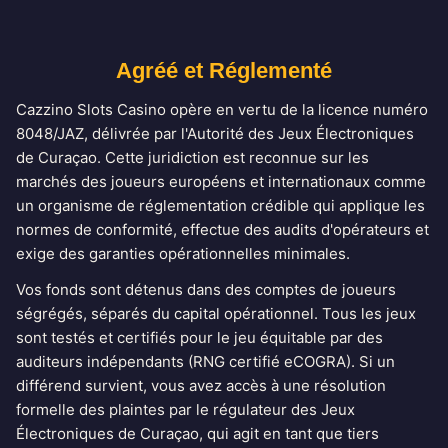
Agréé et Réglementé
Cazzino Slots Casino opère en vertu de la licence numéro
8048/JAZ, délivrée par l'Autorité des Jeux Électroniques
de Curaçao. Cette juridiction est reconnue sur les
marchés des joueurs européens et internationaux comme
un organisme de réglementation crédible qui applique les
normes de conformité, effectue des audits d'opérateurs et
exige des garanties opérationnelles minimales.
Vos fonds sont détenus dans des comptes de joueurs
ségrégés, séparés du capital opérationnel. Tous les jeux
sont testés et certifiés pour le jeu équitable par des
auditeurs indépendants (RNG certifié eCOGRA). Si un
différend survient, vous avez accès à une résolution
formelle des plaintes par le régulateur des Jeux
Électroniques de Curaçao, qui agit en tant que tiers