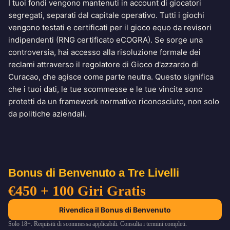
I tuoi fondi vengono mantenuti in account di giocatori
segregati, separati dal capitale operativo. Tutti i giochi
vengono testati e certificati per il gioco equo da revisori
indipendenti (RNG certificato eCOGRA). Se sorge una
controversia, hai accesso alla risoluzione formale dei
reclami attraverso il regolatore di Gioco d'azzardo di
Curacao, che agisce come parte neutra. Questo significa
che i tuoi dati, le tue scommesse e le tue vincite sono
protetti da un framework normativo riconosciuto, non solo
da politiche aziendali.
Bonus di Benvenuto a Tre Livelli
€450 + 100 Giri Gratis
Rivendica il Bonus di Benvenuto
Solo 18+. Requisiti di scommessa applicabili. Consulta i termini completi.