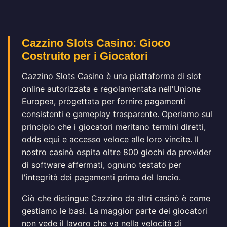
Cazzino Slots Casino: Gioco
Costruito per i Giocatori
Cazzino Slots Casino è una piattaforma di slot
online autorizzata e regolamentata nell'Unione
Europea, progettata per fornire pagamenti
consistenti e gameplay trasparente. Operiamo sul
principio che i giocatori meritano termini diretti,
odds equi e accesso veloce alle loro vincite. Il
nostro casinò ospita oltre 800 giochi da provider
di software affermati, ognuno testato per
l'integrità dei pagamenti prima del lancio.
Ciò che distingue Cazzino da altri casinò è come
gestiamo le basi. La maggior parte dei giocatori
non vede il lavoro che va nella velocità di