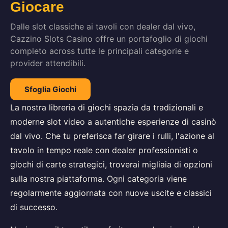
Giocare
Dalle slot classiche ai tavoli con dealer dal vivo,
Cazzino Slots Casino offre un portafoglio di giochi
completo across tutte le principali categorie e
provider attendibili.
Sfoglia Giochi
La nostra libreria di giochi spazia da tradizionali e
moderne slot video a autentiche esperienze di casinò
dal vivo. Che tu preferisca far girare i rulli, l'azione al
tavolo in tempo reale con dealer professionisti o
giochi di carte strategici, troverai migliaia di opzioni
sulla nostra piattaforma. Ogni categoria viene
regolarmente aggiornata con nuove uscite e classici
di successo.