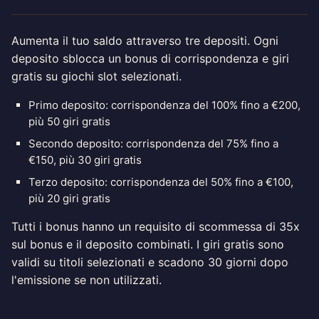
Aumenta il tuo saldo attraverso tre depositi. Ogni
deposito sblocca un bonus di corrispondenza e giri
gratis su giochi slot selezionati.
Primo deposito: corrispondenza del 100% fino a €200,
più 50 giri gratis
Secondo deposito: corrispondenza del 75% fino a
€150, più 30 giri gratis
Terzo deposito: corrispondenza del 50% fino a €100,
più 20 giri gratis
Tutti i bonus hanno un requisito di scommessa di 35x
sul bonus e il deposito combinati. I giri gratis sono
validi su titoli selezionati e scadono 30 giorni dopo
l'emissione se non utilizzati.