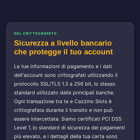
SSL CRITTOGRAFATO
Sicurezza a livello bancario
che protegge il tuo account
Le tue informazioni di pagamento e i dati
dell'account sono crittografati utilizzando il
protocollo SSL/TLS 1.3 a 256 bit, lo stesso
standard utilizzato dalle principali banche.
Ogni transazione tra te e Cazzino Slots è
crittografata durante il transito e non può
essere intercettata. Siamo certificati PCI DSS
Level 1, lo standard di sicurezza dei pagamenti
più elevato, e i dettagli della tua carta sono