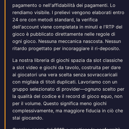
pagamento o nell'affidabilità dei pagamenti. Lo
rendiamo visibile. I prelievi vengono elaborati entro
24 ore con metodi standard, la verifica
dell'account viene completata in minuti e l'RTP del
gioco è pubblicato direttamente nelle regole di
ogni gioco. Nessuna meccanica nascosta. Nessun
ritardo progettato per incoraggiare il ri-deposito.
La nostra libreria di giochi spazia da slot classiche
a slot video e giochi da tavolo, costruita per dare
ai giocatori una vera scelta senza sovraccaricali
con migliaia di titoli duplicati. Lavoriamo con un
gruppo selezionato di provider—ognuno scelto per
la qualità del codice e il record di gioco equo, non
per il volume. Questo significa meno giochi
complessivamente, ma maggiore fiducia in ciò che
stai giocando.