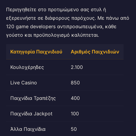
Περιηγηθείτε στο προτιμώμενο σας στυλ ή
εξερευνήστε σε διάφορους παρόχους. Με πάνω από
120 game developers αντιπροσωπευμένα, κάθε
γούστο και προϋπολογισμό καλύπτεται.
Κατηγορία Παιχνιδιού
Αριθμός Παιχνιδιών
Κουλοχέρηδες
2.100
Live Casino
850
Παιχνίδια Τραπέζης
400
Παιχνίδια Jackpot
100
Άλλα Παιχνίδια
50