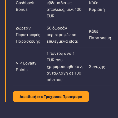
Cashback
εβδομαδιαίες
Κάθε
Bonus
απώλειες, μέγ. 100
Κυριακή
EUR
Δωρεάν
50 δωρεάν
Κάθε
Περιστροφές
περιστροφές σε
Παρασκευή
Παρασκευής
επιλεγμένα slots
1 πόντος ανά 1
EUR που
VIP Loyalty
χρησιμοποιήθηκαν,
Συνεχής
Points
ανταλλαγή σε 100
πόντους
Διεκδικήστε Τρέχουσα Προσφορά