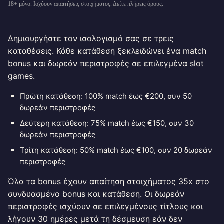
18+ μόνο. Ισχύουν απαιτήσεις στοιχήματος. Δείτε πλήρεις όρους.
Δημιουργήστε τον ισολογισμό σας σε τρεις
καταθέσεις. Κάθε κατάθεση ξεκλειδώνει ένα match
bonus και δωρεάν περιστροφές σε επιλεγμένα slot
games.
Πρώτη κατάθεση: 100% match έως €200, συν 50
δωρεάν περιστροφές
Δεύτερη κατάθεση: 75% match έως €150, συν 30
δωρεάν περιστροφές
Τρίτη κατάθεση: 50% match έως €100, συν 20 δωρεάν
περιστροφές
Όλα τα bonus έχουν απαίτηση στοιχήματος 35x στο
συνδυασμένο bonus και κατάθεση. Οι δωρεάν
περιστροφές ισχύουν σε επιλεγμένους τίτλους και
λήγουν 30 ημέρες μετά τη δέσμευση εάν δεν