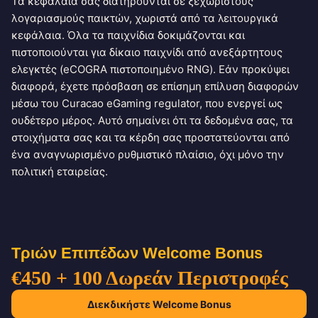
Τα κεφάλαια σας διατηρούνται σε ξεχωριστούς
λογαριασμούς παικτών, χωριστά από τα λειτουργικά
κεφάλαια. Όλα τα παιχνίδια δοκιμάζονται και
πιστοποιούνται για δίκαιο παιχνίδι από ανεξάρτητους
ελεγκτές (eCOGRA πιστοποιημένο RNG). Εάν προκύψει
διαφορά, έχετε πρόσβαση σε επίσημη επίλυση διαφορών
μέσω του Curacao eGaming regulator, που ενεργεί ως
ουδέτερο μέρος. Αυτό σημαίνει ότι τα δεδομένα σας, τα
στοιχήματα σας και τα κέρδη σας προστατεύονται από
ένα αναγνωρισμένο ρυθμιστικό πλαίσιο, όχι μόνο την
πολιτική εταιρείας.
Τριών Επιπέδων Welcome Bonus
€450 + 100 Δωρεάν Περιστροφές
Διεκδικήστε Welcome Bonus