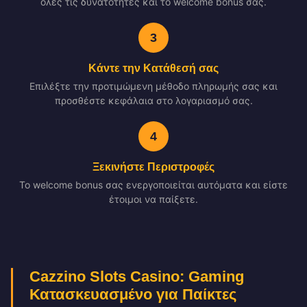
όλες τις δυνατότητες και το welcome bonus σας.
3
Κάντε την Κατάθεσή σας
Επιλέξτε την προτιμώμενη μέθοδο πληρωμής σας και
προσθέστε κεφάλαια στο λογαριασμό σας.
4
Ξεκινήστε Περιστροφές
Το welcome bonus σας ενεργοποιείται αυτόματα και είστε
έτοιμοι να παίξετε.
Cazzino Slots Casino: Gaming
Κατασκευασμένο για Παίκτες