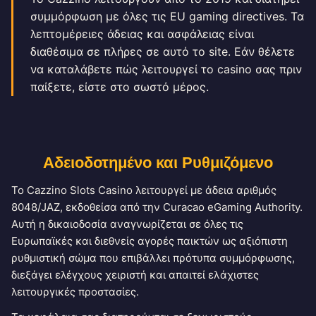
συμμόρφωση με όλες τις EU gaming directives. Τα
λεπτομέρειες άδειας και ασφάλειας είναι
διαθέσιμα σε πλήρες σε αυτό το site. Εάν θέλετε
να καταλάβετε πώς λειτουργεί το casino σας πριν
παίξετε, είστε στο σωστό μέρος.
Αδειοδοτημένο και Ρυθμιζόμενο
Το Cazzino Slots Casino λειτουργεί με άδεια αριθμός
8048/JAZ, εκδοθείσα από την Curacao eGaming Authority.
Αυτή η δικαιοδοσία αναγνωρίζεται σε όλες τις
Ευρωπαϊκές και διεθνείς αγορές παικτών ως αξιόπιστη
ρυθμιστική σώμα που επιβάλλει πρότυπα συμμόρφωσης,
διεξάγει ελέγχους χειριστή και απαιτεί ελάχιστες
λειτουργικές προστασίες.