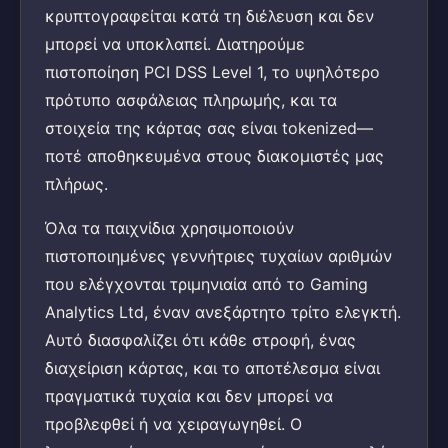
κρυπτογραφείται κατά τη διέλευση και δεν
μπορεί να υποκλαπεί. Διατηρούμε
πιστοποίηση PCI DSS Level 1, το υψηλότερο
πρότυπο ασφάλειας πληρωμής, και τα
στοιχεία της κάρτας σας είναι tokenized—
ποτέ αποθηκευμένα στους διακομιστές μας
πλήρως.
Όλα τα παιχνίδια χρησιμοποιούν
πιστοποιημένες γεννήτριες τυχαίων αριθμών
που ελέγχονται τριμηνιαία από το Gaming
Analytics Ltd, έναν ανεξάρτητο τρίτο ελεγκτή.
Αυτό διασφαλίζει ότι κάθε στροφή, ένας
διαχείριση κάρτας, και το αποτέλεσμα είναι
πραγματικά τυχαία και δεν μπορεί να
προβλεφθεί ή να χειραγωγηθεί. Ο